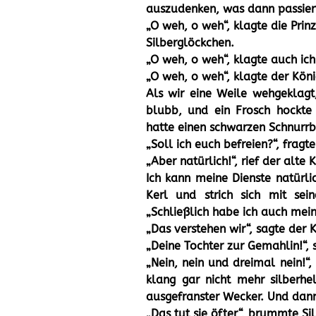
auszudenken, was dann passier
„O weh, o weh“, klagte die Prin
Silberglöckchen.
„O weh, o weh“, klagte auch ich
„O weh, o weh“, klagte der Köni
Als wir eine Weile wehgeklag
blubb, und ein Frosch hockte
hatte einen schwarzen Schnurrb
„Soll ich euch befreien?“, fragte
„Aber natürlich!“, rief der alte 
Ich kann meine Dienste natürlic
Kerl und strich sich mit sein
„Schließlich habe ich auch mein
„Das verstehen wir“, sagte der 
„Deine Tochter zur Gemahlin!“, 
„Nein, nein und dreimal nein!“,
klang gar nicht mehr silberhe
ausgefranster Wecker. Und dann
„Das tut sie öfter“, brummte Si