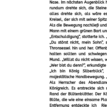
Nase. Im nächsten Augenblick h
rundum drehte sich, die Stein
alles drehte sich, als wäre e
Kreisel, der sich mit seiner Spi
Als die Bewegung nachließ und 
Mann mit einem grünen Bart u
„Entschuldigung“, stotterte ich. 
„Du störst nicht, mein Sohn“,
Thronsessel hin und her. Offen
halten sollten und schwiegen
Mund. „Willst du nicht wissen, we
„Wer bist du denn?“, erkundigte
„Ich bin König Silberblick
majestätische Handbewegung. „
Als Herrscher des Abendland
Königreich. Es erstreckte sic
Rand der Blütenblätter. Der Kö
Blüte, die wie eine einsame Pl
Entfernung entdeckte ich Ri