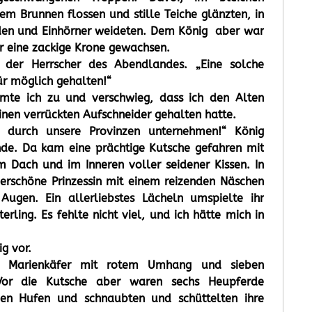
dem Brunnen flossen und stille Teiche glänzten, in
en und Einhörner weideten. Dem König aber war
 eine zackige Krone gewachsen.
e der Herrscher des Abendlandes. „Eine solche
ür möglich gehalten!“
mmte ich zu und verschwieg, dass ich den Alten
inen verrückten Aufschneider gehalten hatte.
e durch unsere Provinzen unternehmen!“ König
ände. Da kam eine prächtige Kutsche gefahren mit
 Dach und im Inneren voller seidener Kissen. In
erschöne Prinzessin mit einem reizenden Näschen
ugen. Ein allerliebstes Lächeln umspielte ihr
erling. Es fehlte nicht viel, und ich hätte mich in
ig vor.
r Marienkäfer mit rotem Umhang und sieben
Vor die Kutsche aber waren sechs Heupferde
den Hufen und schnaubten und schüttelten ihre