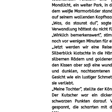
Mondlicht, ein weiter Park, in 
dem weiße Marmorbilder stand
auf seinem wallenden Kopfhaar
„Was, da staunst du!“, sagt
Verwandlung hättest du nicht f
„Wirklich bemerkenswert“, sti
noch vor wenigen Minuten für e
„Jetzt werden wir eine Reis
Silberblick klatschte in die H
silbernen Rädern und goldenem
den Kissen aber saß eine wund
und dunklen, nachtsamtenen A
Gesicht wie ein lustiger Schmett
sie verliebt.
„Meine Tochter“, stellte der Kön
Der Kutscher war ein dicke
schwarzen Punkten darauf. 
gespannt, die scharrten mit 