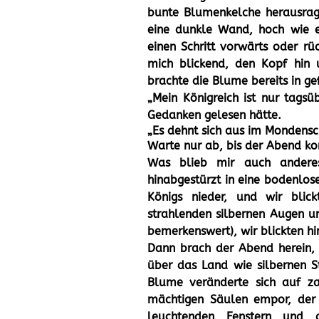
bunte Blumenkelche herausragt
eine dunkle Wand, hoch wie e
einen Schritt vorwärts oder r
mich blickend, den Kopf hin 
brachte die Blume bereits in g
„Mein Königreich ist nur tagsü
Gedanken gelesen hätte.
„Es dehnt sich aus im Mondensc
Warte nur ab, bis der Abend k
Was blieb mir auch anderes
hinabgestürzt in eine bodenlose
Königs nieder, und wir blic
strahlenden silbernen Augen un
bemerkenswert), wir blickten hi
Dann brach der Abend herein, 
über das Land wie silbernen S
Blume veränderte sich auf z
mächtigen Säulen empor, der
leuchtenden Fenstern und 