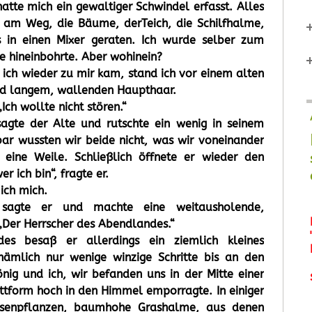
atte mich ein gewaltiger Schwindel erfasst. Alles
e am Weg, die Bäume, derTeich, die Schilfhalme,
s in einen Mixer geraten. Ich wurde selber zum
tze hineinbohrte. Aber wohinein?
ich wieder zu mir kam, stand ich vor einem alten
nd langem, wallenden Haupthaar.
„Ich wollte nicht stören.“
 sagte der Alte und rutschte ein wenig in seinem
bar wussten wir beide nicht, was wir voneinander
 eine Weile. Schließlich öffnete er wieder den
r ich bin“, fragte er.
 ich mich.
“, sagte er und machte eine weitausholende,
Der Herrscher des Abendlandes.“
es besaß er allerdings ein ziemlich kleines
h nämlich nur wenige winzige Schritte bis an den
nig und ich, wir befanden uns in der Mitte einer
attform hoch in den Himmel emporragte. In einiger
esenpflanzen, baumhohe Grashalme, aus denen