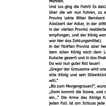
Mähnen.
Und los ging die Fahrt! Es stel
über die wir nun fuhren, zu e
Provinz lebte Ritter Bernhar
Adalbert der Adler, in der drit
in der vierten Provinz residier
empfangen, und der König war
war hier das Zahlungsmittel).
In der fünften Provinz aber he
dem alten König nach dem L
Kutsche gezerrt und in das fins
Da war nun guter Rat teuer!
„Gregor der Grausame wird uns 
alte König und sein Silberblic
will.“
„Bis zum Morgengrauen?“, wund
„Dann kommt die Sonne, und d
ein...“ Die Arme des Königs f
jeden Fall ist am Schluss jede