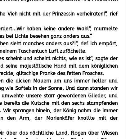
e Vieh nicht mit der Prinzessin verheiraten!“, rief
ordert...Wir haben keine andere Wahl“, murmelte
es bei Lichte besehen ganz anders aus.“
hen sieht manches anders aus?!“, rief ich empört,
 meinem Taschentuch Luft zufächelte.
s scheint und scheint nichts, wie es ist“, sagte der
d seine majestätische Hand mit dem königlichen
reckte, glitschige Pranke des fetten Frosches.
en die dicken Mauern um uns immer heller und
eg wie Softeis in der Sonne. Und dann standen wir
t umwehte unsere starr gewordenen Glieder, und
te bereits die Kutsche mit den sechs stampfenden
 Wir sprangen hinein, der König nahm die immer
 in den Arm, der Marienkäfer knallte mit der
ir über das nächtliche Land, flogen über Wiesen