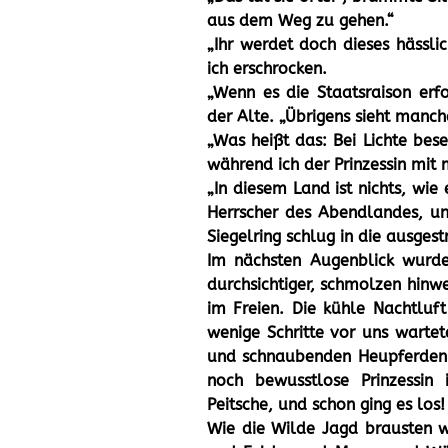
aus dem Weg zu gehen.“
„Ihr werdet doch dieses hässlich
ich erschrocken.
„Wenn es die Staatsraison erf
der Alte. „Übrigens sieht manch
„Was heißt das: Bei Lichte bese
während ich der Prinzessin mit
„In diesem Land ist nichts, wie e
Herrscher des Abendlandes, un
Siegelring schlug in die ausgest
Im nächsten Augenblick wurd
durchsichtiger, schmolzen hinw
im Freien. Die kühle Nachtluf
wenige Schritte vor uns warte
und schnaubenden Heupferden.
noch bewusstlose Prinzessin
Peitsche, und schon ging es los!
Wie die Wilde Jagd brausten w