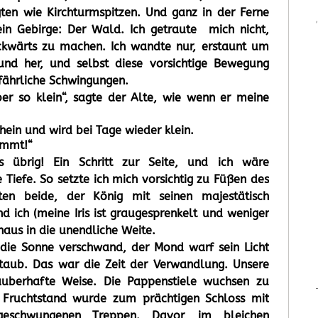
en wie Kirchturmspitzen. Und ganz in der Ferne
in Gebirge: Der Wald. Ich getraute mich nicht,
ückwärts zu machen. Ich wandte nur, erstaunt um
und her, und selbst diese vorsichtige Bewegung
efährliche Schwingungen.
ber so klein“, sagte der Alte, wie wenn er meine
hein und wird bei Tage wieder klein.
ommt!“
 übrig! Ein Schritt zur Seite, und ich wäre
 Tiefe. So setzte ich mich vorsichtig zu Füßen des
kten beide, der König mit seinen majestätisch
d ich (meine Iris ist graugesprenkelt und weniger
naus in die unendliche Weite.
die Sonne verschwand, der Mond warf sein Licht
taub. Das war die Zeit der Verwandlung. Unsere
auberhafte Weise. Die Pappenstiele wuchsen zu
 Fruchtstand wurde zum prächtigen Schloss mit
geschwungenen Treppen. Davor, im bleichen